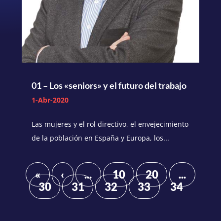
01 – Los «seniors» y el futuro del trabajo
1-Abr-2020
Las mujeres y el rol directivo, el envejecimiento
de la población en España y Europa, los...
«
‹
...
10
20
...
30
31
32
33
34