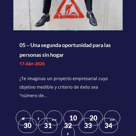
05 – Una segunda oportunidad para las
personas sin hogar
17-Abr-2020
¿Te imaginas un proyecto empresarial cuyo
objetivo medible y criterio de éxito sea
"número de...
«
‹
...
10
20
...
30
31
32
33
34
›