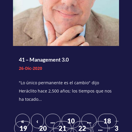
41 – Management 3.0
26-Dic-2020
"Lo único permanente es el cambio" dijo
Heráclito hace 2,500 años; los tiempos que nos
ha tocado...
«
‹
...
10
...
18
19
20
21
22
...
3