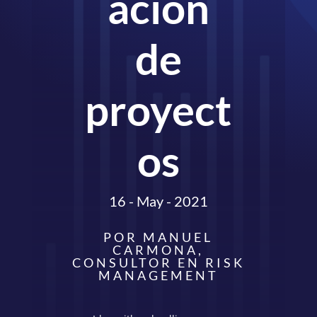
ación
de
proyect
os
16 - May - 2021
POR MANUEL
CARMONA,
CONSULTOR EN RISK
MANAGEMENT