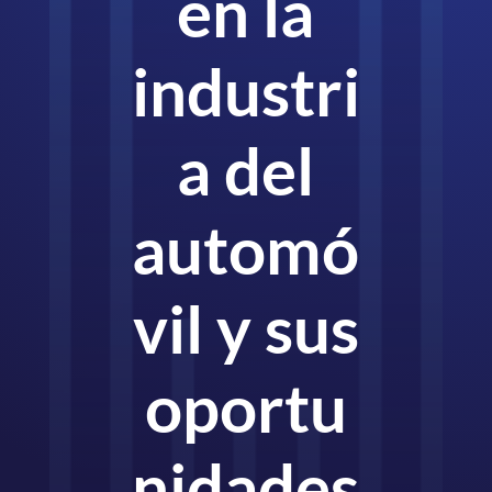
en la
industri
a del
automó
vil y sus
oportu
nidades