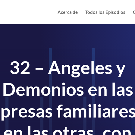
Acerca de
Todos los Episodios
G
32 – Angeles y
Demonios en las
presas familiare
en las otras..con