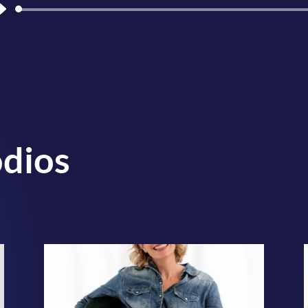
Reproductor
de
audio
odios