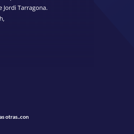
 Jordi Tarragona.
h,
as otras..con