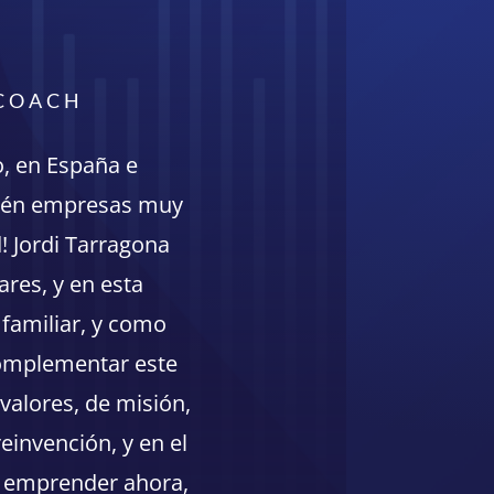
 COACH
, en España e
bién empresas muy
! Jordi Tarragona
res, y en esta
 familiar, y como
complementar este
 valores, de misión,
einvención, y en el
n emprender ahora,