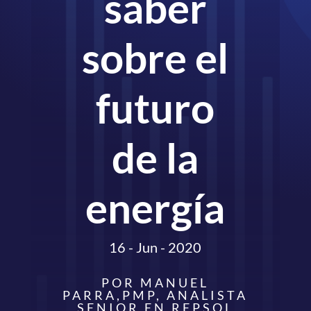
saber
sobre el
futuro
de la
energía
16 - Jun - 2020
POR MANUEL
PARRA,PMP, ANALISTA
SENIOR EN REPSOL