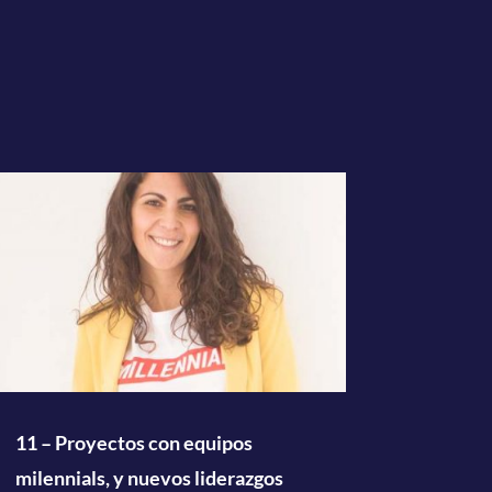
o
disminuir
el
volumen.
11 – Proyectos con equipos
milennials, y nuevos liderazgos