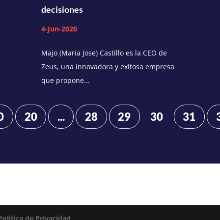
decisiones
4-Jun-2020
Majo (Maria Jose) Castillo es la CEO de
Zeus, una innovadora y exitosa empresa
que propone...
0
20
...
28
29
30
31
Política de Privacidad