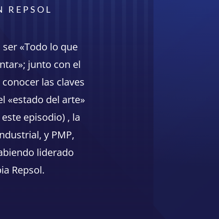
N REPSOL
a ser «Todo lo que
ntar»; junto con el
 conocer las claves
el «estado del arte»
este episodio) , la
ndustrial, y PMP,
habiendo liderado
ia Repsol.